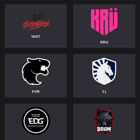
100T
KRU
FUR
TL