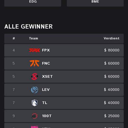
EDG
BME
ALLE GEWINNER
#
Team
Verdient
4
FPX
$ 80000
5
FNC
$ 60000
5
XSET
$ 60000
7
LEV
$ 40000
7
TL
$ 40000
9
100T
$ 25000