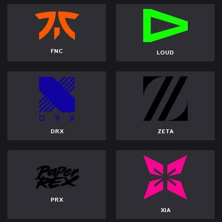
FNC
LOUD
DRX
ZETA
PRX
XIA