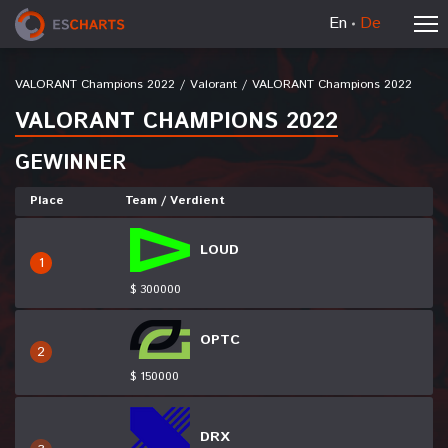
En
De
VALORANT Champions 2022
/
Valorant
/
VALORANT Champions 2022
VALORANT CHAMPIONS 2022
GEWINNER
Place
Team / Verdient
LOUD
1
$ 300000
OPTC
2
$ 150000
DRX